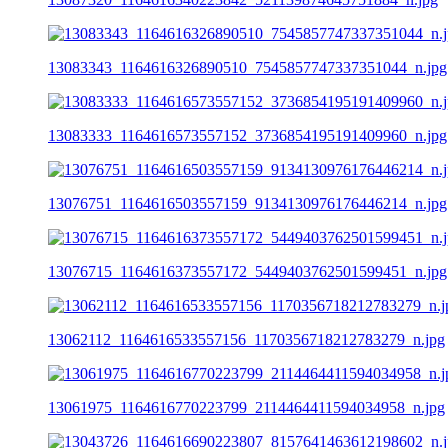
13083343_1164616326890510_7545857747337351044_n.jpg
13083333_1164616573557152_3736854195191409960_n.jpg
13076751_1164616503557159_9134130976176446214_n.jpg
13076715_1164616373557172_5449403762501599451_n.jpg
13062112_1164616533557156_1170356718212783279_n.jpg
13061975_1164616770223799_2114464411594034958_n.jpg