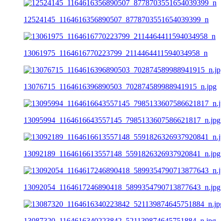
12524145_1164616356890507_8778703551654039399_n
13061975_1164616770223799_2114464411594034958_n
13076715_1164616396890503_702874589988941915_n.jpg
13095994_1164616643557145_7985133607586621817_n.jpg
13092189_1164616613557148_5591826326937920841_n.jpg
13092054_1164617246890418_5899354790713877643_n.jpg
13087320_1164616340223842_521139874645751884_n.jpg