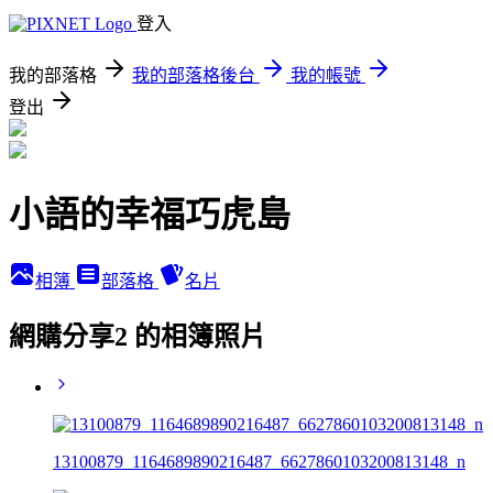
登入
我的部落格
我的部落格後台
我的帳號
登出
小語的幸福巧虎島
相簿
部落格
名片
網購分享2 的相簿照片
13100879_1164689890216487_6627860103200813148_n