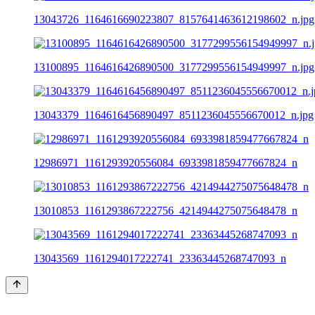
13043726_1164616690223807_8157641463612198602_n.jpg
13100895_1164616426890500_3177299556154949997_n.jpg
13043379_1164616456890497_8511236045556670012_n.jpg
12986971_1161293920556084_6933981859477667824_n
13010853_1161293867222756_4214944275075648478_n
13043569_1161294017222741_23363445268747093_n