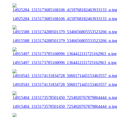
14925284_1315173685168106_4159768182463933133_n.jpg
14915588_1315174288501379_5346656805553523266_n.jpg
14915497_1315173785168096_1364412111725162963_n.jpg
14910543_1315174131834728_5060171445153463557_n.jpg
14915404_1315173578501450_7254920767879864444_n.jpg