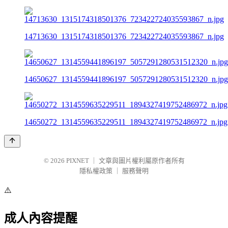
14713630_1315174318501376_723422724035593867_n.jpg
14650627_1314559441896197_5057291280531512320_n.jpg
14650272_1314559635229511_1894327419752486972_n.jpg
© 2026
PIXNET
｜
文章與圖片權利屬原作者所有
隱私權政策
｜
服務聲明
⚠️
成人內容提醒