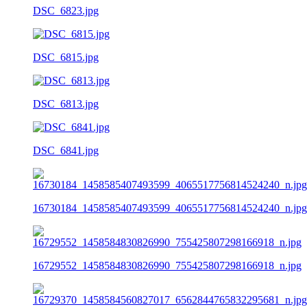
DSC_6823.jpg
DSC_6815.jpg
DSC_6813.jpg
DSC_6841.jpg
16730184_1458585407493599_4065517756814524240_n.jpg
16729552_1458584830826990_755425807298166918_n.jpg