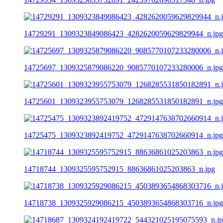
14729291_1309323849086423_4282620059629829944_n.jpg
14725697_1309325879086220_9085770107233280006_n.jpg
14725601_1309323955753079_1268285531850182891_n.jpg
14725475_1309323892419752_4729147638702660914_n.jpg
14718744_1309325595752915_88636861025203863_n.jpg
14718738_1309325929086215_4503893654868303716_n.jpg