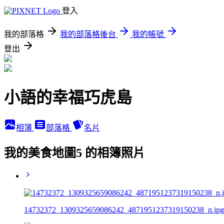
登入
我的部落格
我的部落格後台
我的帳號
登出
小語的幸福巧虎島
相簿
部落格
名片
我的美食地圖5 的相簿照片
14732372_1309325659086242_4871951237319150238_n.jpg