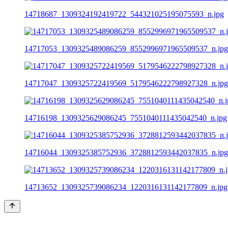
14718687_1309324192419722_544321025195075593_n.jpg
14717053_1309325489086259_8552996971965509537_n.jpg
14717047_1309325722419569_5179546222798927328_n.jpg
14716198_1309325629086245_7551040111435042540_n.jpg
14716044_1309325385752936_3728812593442037835_n.jpg
14713652_1309325739086234_1220316131142177809_n.jpg