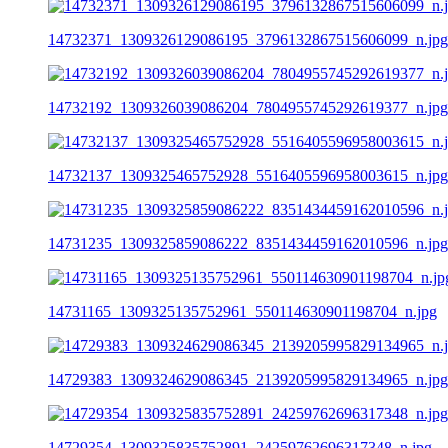
14732371_1309326129086195_3796132867515606099_n.jpg
14732192_1309326039086204_7804955745292619377_n.jpg
14732137_1309325465752928_5516405596958003615_n.jpg
14731235_1309325859086222_8351434459162010596_n.jpg
14731165_1309325135752961_550114630901198704_n.jpg
14729383_1309324629086345_2139205995829134965_n.jpg
14729354_1309325835752891_24259762696317348_n.jpg