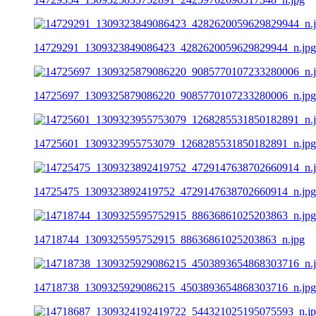
14729291_1309323849086423_4282620059629829944_n.jpg
14725697_1309325879086220_9085770107233280006_n.jpg
14725601_1309323955753079_1268285531850182891_n.jpg
14725475_1309323892419752_4729147638702660914_n.jpg
14718744_1309325595752915_88636861025203863_n.jpg
14718738_1309325929086215_4503893654868303716_n.jpg