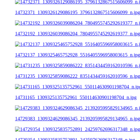
14732371_1309326129086195_3796132867515606099_n.jpg
14732192_1309326039086204_7804955745292619377_n.jpg
14732137_1309325465752928_5516405596958003615_n.jpg
14731235_1309325859086222_8351434459162010596_n.jpg
14731165_1309325135752961_550114630901198704_n.jpg
14729383_1309324629086345_2139205995829134965_n.jpg
14729354_1309325835752891_24259762696317348_n.jpg