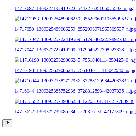
14718687_1309324192419722_544321025195075593_n.jpg
14717053_1309325489086259_8552996971965509537_n.jpg
14717047_1309325722419569_5179546222798927328_n.jpg
14716198_1309325629086245_7551040111435042540_n.jpg
14716044_1309325385752936_3728812593442037835_n.jpg
14713652_1309325739086234_1220316131142177809_n.jpg