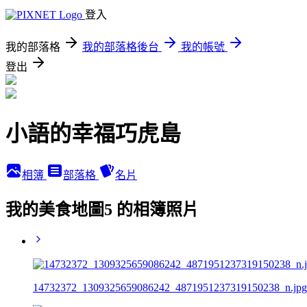
登入
我的部落格
我的部落格後台
我的帳號
登出
小語的幸福巧虎島
相簿
部落格
名片
我的美食地圖5 的相簿照片
14732372_1309325659086242_4871951237319150238_n.jpg