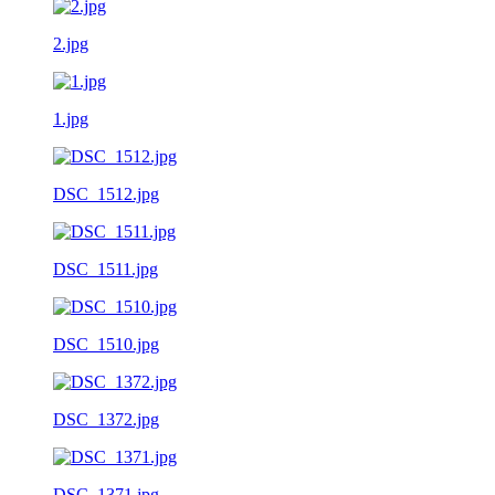
2.jpg
1.jpg
DSC_1512.jpg
DSC_1511.jpg
DSC_1510.jpg
DSC_1372.jpg
DSC_1371.jpg