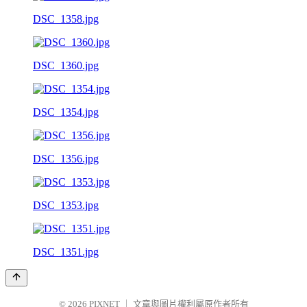
DSC_1358.jpg
DSC_1360.jpg
DSC_1354.jpg
DSC_1356.jpg
DSC_1353.jpg
DSC_1351.jpg
© 2026
PIXNET
｜
文章與圖片權利屬原作者所有