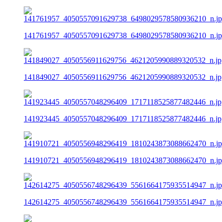
141761957_4050557091629738_6498029578580936210_n.j
141849027_4050556911629756_4621205990889320532_n.jp
141923445_4050557048296409_1717118525877482446_n.jp
141910721_4050556948296419_1810243873088662470_n.j
142614275_4050556748296439_5561664175935514947_n.j