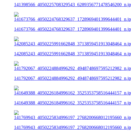
141398566_4050225708329543_6289356771478546200_n.j
141673766_4050224768329637_1728969401399644401_n.j
142085243_4050225991662848_3713859451913048464_n.j
141792067_4050224884996292_4948748697595212982_n.j
141649388_4050226184996162_3525353758516444157_n.j
141769943_4050225834996197_2768200668012195660_n.j