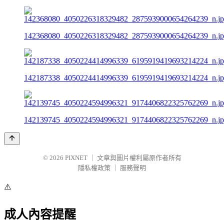
142368080_4050226318329482_2875939000654264239_n.j
142187338_4050224414996339_6195919419693214224_n.j
142139745_4050224594996321_9174406822325762269_n.j
© 2026
PIXNET
｜
文章與圖片權利屬原作者所有
隱私權政策
｜
服務聲明
⚠️
成人內容提醒