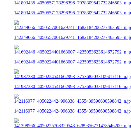
141893435_4050557178296396_7978309542732246503_n.j
142349666_4050557061629741_1682184206277463595_n.j
141692446_4050224401663007_4235953623614672792_n.j
141987380_4050224541662993_3753682033109417116_n.jp
142116077_4050224424996338_4355439596600598842_n.jp