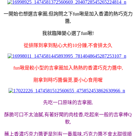
一開始也想選吉拿圈,但詢問之下fun啾是加入香濃的熱巧克力
醬,
我就臨陣變心選了fun啾!
從排隊到拿到點心大約10分鐘,不會排太久
fun啾是較小型的吉拿圈加入熱熱的香濃巧克力醬中,
剛拿到時巧醬偏燙,要小心食用喔
先吃一口原味的吉拿圈,
酥脆可口不太油膩,有著好聞的肉桂香,吃起來一般的吉拿棒Q
軟,
蘸上香濃巧克力醬更是別有一番風味,巧克力醬不會太甜很順