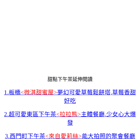
甜點下午茶延伸閱讀
1.板橋
<微淇甜蜜屋>
夢幻可愛草莓鬆餅塔,草莓香甜
好吃
2.超可愛東區下午茶
<拉拉熊>
主體餐廳,少女心大爆
發
3.西門町下午茶
<來自愛莉絲>
能大拍照的聚會餐廳